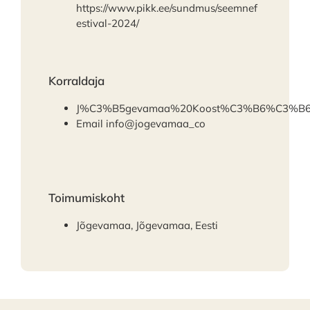
https://www.pikk.ee/sundmus/seemnef
estival-2024/
Korraldaja
J%C3%B5gevamaa%20Koost%C3%B6%C3%B6
Email
info@jogevamaa_co
Toimumiskoht
Jõgevamaa, Jõgevamaa, Eesti