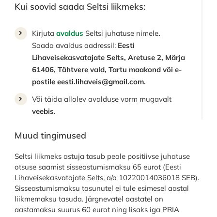
Kui soovid saada Seltsi liikmeks:
Kirjuta
avaldus
Seltsi juhatuse nimele
.
Saada avaldus aadressil:
Eesti
Lihaveisekasvatajate Selts, Aretuse 2, Märja
61406, Tähtvere vald, Tartu maakond või e-
postile eesti.lihaveis@gmail.com.
Või täida allolev avalduse vorm mugavalt
veebis
.
Muud tingimused
Seltsi liikmeks astuja tasub peale positiivse juhatuse
otsuse saamist sisseastumismaksu 65 eurot (Eesti
Lihaveisekasvatajate Selts, a/a 10220014036018 SEB).
Sisseastumismaksu tasunutel ei tule esimesel aastal
liikmemaksu tasuda. Järgnevatel aastatel on
aastamaksu suurus 60 eurot ning lisaks iga PRIA