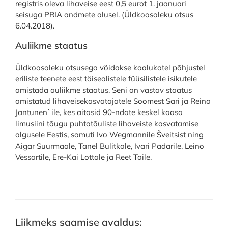
registris oleva lihaveise eest 0,5 eurot 1. jaanuari
seisuga PRIA andmete alusel. (Üldkoosoleku otsus
6.04.2018).
Auliikme staatus
Üldkoosoleku otsusega võidakse kaalukatel põhjustel
eriliste teenete eest täisealistele füüsilistele isikutele
omistada auliikme staatus. Seni on vastav staatus
omistatud lihaveisekasvatajatele Soomest Sari ja Reino
Jantunen`ile, kes aitasid 90-ndate keskel kaasa
limusiini tõugu puhtatõuliste lihaveiste kasvatamise
algusele Eestis, samuti Ivo Wegmannile Šveitsist ning
Aigar Suurmaale, Tanel Bulitkole, Ivari Padarile, Leino
Vessartile, Ere-Kai Lottale ja Reet Toile.
Liikmeks saamise avaldus: