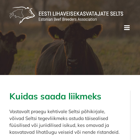
Skip
to
content
Kuidas saada liikmeks
Vastavalt praegu kehtivale Seltsi põhikirjale,
võivad Seltsi tegevliikmeks astuda täisealised
füüsilised või juriidilised isikud, kes omavad ja
kasvatavad lihatõugu veiseid või nende ristandeid.