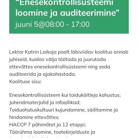
“Enesekontrollisüsteemi
loomine ja auditeerimine”
juuni 5@08:00
-
17:00
Lektor Katrin Laikoja poolt läbiviidav koolitus annab
juhiseid, kuidas välja töötada ja juurutada
ettevõttes enesekontrollisüsteemi ning seda
auditeerida ja ajakohastada.
Koolituse sisu:
Enesekontrollisüsteem kui toidukäitleja kohustus;
Juhendmaterjalid ja infoallikad;
Toiduohutuskultuuri kujundamine, säilitamine ja
hindamine ettevõttes;
HACCP 7 põhimõtet ja 12 etappi;
Töörühma loomine, tootekirjelduste ja