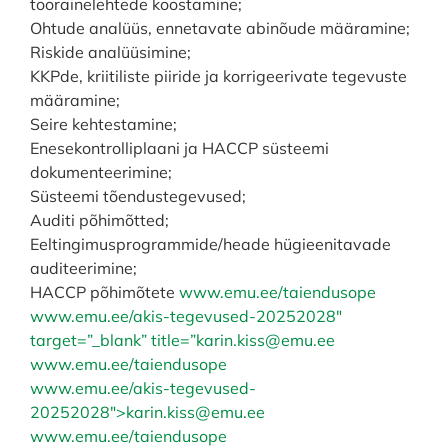
toorainelehtede koostamine;
Ohtude analüüs, ennetavate abinõude määramine;
Riskide analüüsimine;
KKPde, kriitiliste piiride ja korrigeerivate tegevuste
määramine;
Seire kehtestamine;
Enesekontrolliplaani ja HACCP süsteemi
dokumenteerimine;
Süsteemi tõendustegevused;
Auditi põhimõtted;
Eeltingimusprogrammide/heade hügieenitavade
auditeerimine;
HACCP põhimõtete
www.emu.ee/taiendusope
www.emu.ee/akis-tegevused-20252028″
target=”_blank” title=”karin.kiss@emu.ee
www.emu.ee/taiendusope
www.emu.ee/akis-tegevused-
20252028″>karin.kiss@emu.ee
www.emu.ee/taiendusope