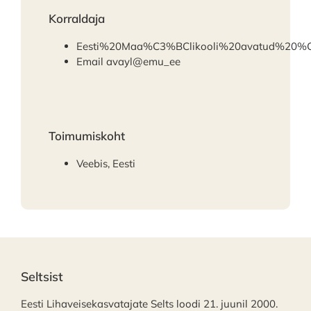
Korraldaja
Eesti%20Maa%C3%BClikooli%20avatud%20%C
Email
avayl@emu_ee
Toimumiskoht
Veebis, Eesti
Seltsist
Eesti Lihaveisekasvatajate Selts loodi 21. juunil 2000.