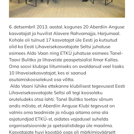
6. detsembril 2013. aastal, kogunes 20 Aberdiin Anguse
kasvatajat ja huvilist Alavere Rahvamajja, Harjumaal.
Kohale oli tulnud 17 kasvatajat üle Eesti ja kutsutud
olid ka Eesti Lihaveisekasvatajate Seltsi juhatuse
esimees Aldo Vaan ning ETKÜ juhatuse esimees Tanel-
Taavi Bulitko ja lihaveiste peaspetsialist Ilmar Kallas.
Oma soovi klubiga liitumiseks on avaldanud veel lisaks
10 lihaveisekasvatajat, kes ei saanud
asutamiskoosolekust osa võtta.
Aldo Vaani lühike ettekanne klubilisest tegevusest Eesti
Lihaveisekasvatajate Seltsi all tegi koosoleku
aruteludeks otsa lahti. Tanel Bulitko toetav sõnum
andis mõista, et Aberdiin Anguse Klubi tegevust on
valmis oma teadmiste ja nõuga aitama oma ala
asjatundjad ETKÜ-st, aidates vajadusel suhelda
organisatsioonide ja spetsialistidega üle maailma.
Kasvatajate huvi koostöö osas oli märkimisväärselt