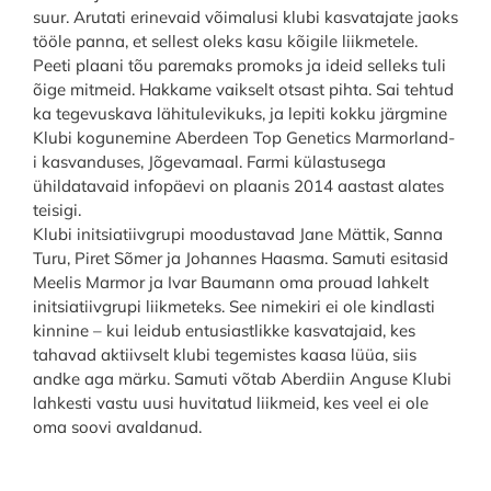
suur. Arutati erinevaid võimalusi klubi kasvatajate jaoks
tööle panna, et sellest oleks kasu kõigile liikmetele.
Peeti plaani tõu paremaks promoks ja ideid selleks tuli
õige mitmeid. Hakkame vaikselt otsast pihta. Sai tehtud
ka tegevuskava lähitulevikuks, ja lepiti kokku järgmine
Klubi kogunemine Aberdeen Top Genetics Marmorland-
i kasvanduses, Jõgevamaal. Farmi külastusega
ühildatavaid infopäevi on plaanis 2014 aastast alates
teisigi.
Klubi initsiatiivgrupi moodustavad Jane Mättik, Sanna
Turu, Piret Sõmer ja Johannes Haasma. Samuti esitasid
Meelis Marmor ja Ivar Baumann oma prouad lahkelt
initsiatiivgrupi liikmeteks. See nimekiri ei ole kindlasti
kinnine – kui leidub entusiastlikke kasvatajaid, kes
tahavad aktiivselt klubi tegemistes kaasa lüüa, siis
andke aga märku. Samuti võtab Aberdiin Anguse Klubi
lahkesti vastu uusi huvitatud liikmeid, kes veel ei ole
oma soovi avaldanud.